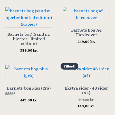
Barnets Bog A4
Barnets bog (Sand m.
Hardcover
hjerter - limited
249,00
kr.
edition)
389,00
kr.
Tilbud!
Barnets bog Plus (grå)
Ekstra sider - 48 sider
(A4)
249,00
kr.
Vurderet
449,00
kr.
5.00
Den
Den
149,00
kr.
ud af 5
oprindelige
aktuelle