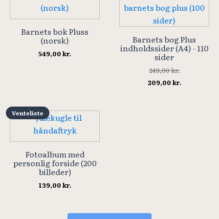
Barnets bok Pluss
Barnets bog Plus
(norsk)
indholdssider (A4) - 110
549,00
kr.
sider
249,00
kr.
Den
Den
209,00
kr.
oprindelige
aktuelle
pris
pris
var:
er:
Venteliste
249,00 kr..
209,00 kr..
Fotoalbum med
personlig forside (200
billeder)
139,00
kr.