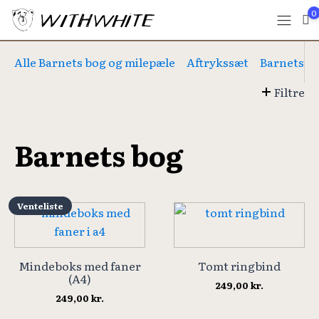
0
Alle Barnets bog og milepæle
Aftrykssæt
Barnets b
Filtre
Barnets bog
Venteliste
Mindeboks med faner
Tomt ringbind
(A4)
249,00
kr.
249,00
kr.