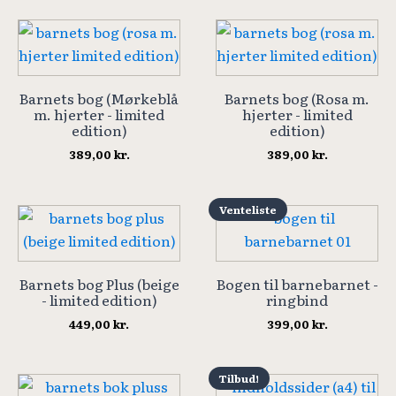
pris
pris
var:
er:
249,00 kr..
149,00 kr..
Barnets bog (Mørkeblå
Barnets bog (Rosa m.
m. hjerter - limited
hjerter - limited
edition)
edition)
389,00
kr.
389,00
kr.
Venteliste
Barnets bog Plus (beige
Bogen til barnebarnet -
- limited edition)
ringbind
449,00
kr.
399,00
kr.
Tilbud!