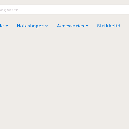
g
er:
le
Notesbøger
Accessories
Strikketid