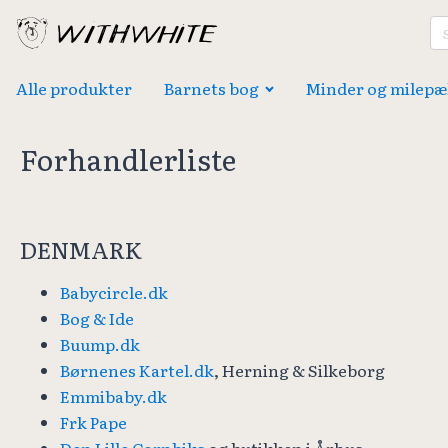
Sø
eft
Alle produkter
Barnets bog
Minder og milepæ
Forhandlerliste
DENMARK
Babycircle.dk
Bog & Ide
Buump.dk
Børnenes Kartel.dk
, Herning & Silkeborg
Emmibaby.dk
Frk Pape
Den Lille Garnbiks
og butikken i Århus