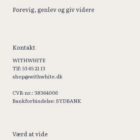
Forevig, genlev og giv videre
Kontakt
WITHWHITE
Tlf: 53 65 21 13
shop@withwhite.dk
CVR-nr.: 38364006
Bankforbindelse: SYDBANK
Værd at vide