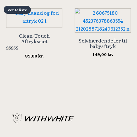
Venteliste
Clean-Touch
Selvhærdende ler til
Aftrykssæt
babyaftryk
149,00
kr.
Vurderet
89,00
kr.
5.00
ud af 5