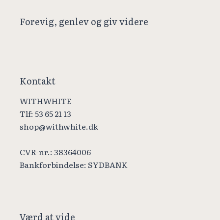
Forevig, genlev og giv videre
Kontakt
WITHWHITE
Tlf: 53 65 21 13
shop@withwhite.dk
CVR-nr.: 38364006
Bankforbindelse: SYDBANK
Værd at vide