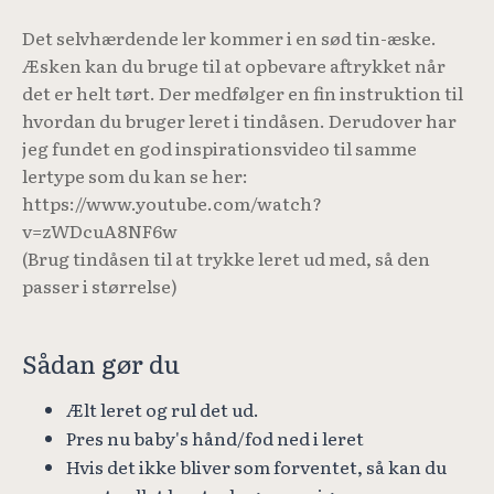
Det selvhærdende ler kommer i en sød tin-æske.
Æsken kan du bruge til at opbevare aftrykket når
det er helt tørt. Der medfølger en fin instruktion til
hvordan du bruger leret i tindåsen. Derudover har
jeg fundet en god inspirationsvideo til samme
lertype som du kan se her:
https://www.youtube.com/watch?
v=zWDcuA8NF6w
(Brug tindåsen til at trykke leret ud med, så den
passer i størrelse)
Sådan gør du
Ælt leret og rul det ud.
Pres nu baby's hånd/fod ned i leret
Hvis det ikke bliver som forventet, så kan du