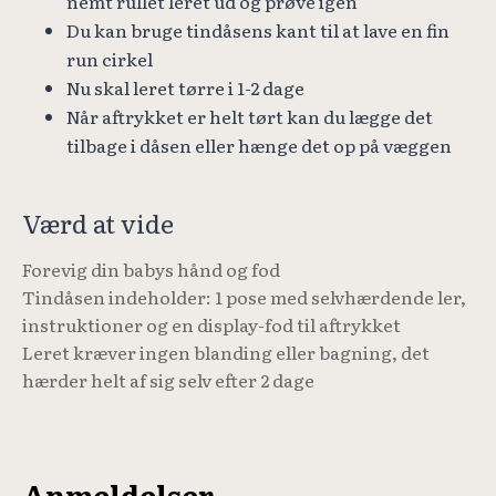
nemt rullet leret ud og prøve igen
Du kan bruge tindåsens kant til at lave en fin
run cirkel
Nu skal leret tørre i 1-2 dage
Når aftrykket er helt tørt kan du lægge det
tilbage i dåsen eller hænge det op på væggen
Værd at vide
Forevig din babys hånd og fod
Tindåsen indeholder: 1 pose med selvhærdende ler,
instruktioner og en display-fod til aftrykket
Leret kræver ingen blanding eller bagning, det
hærder helt af sig selv efter 2 dage
Anmeldelser