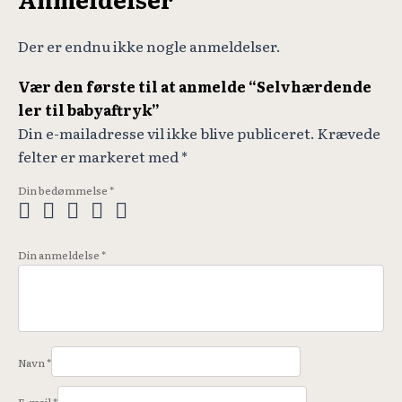
Der er endnu ikke nogle anmeldelser.
Vær den første til at anmelde “Selvhærdende
ler til babyaftryk”
Din e-mailadresse vil ikke blive publiceret.
Krævede
felter er markeret med
*
Din bedømmelse
*
Din anmeldelse
*
Navn
*
E-mail
*