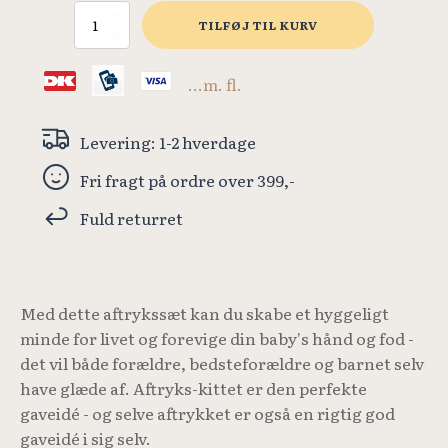
Selvhærdende
TILFØJ TIL KURV
ler
til
babyaftryk
...m. fl.
antal
Levering: 1-2 hverdage
Fri fragt på ordre over 399,-
Fuld returret
Med dette aftrykssæt kan du skabe et hyggeligt
minde for livet og forevige din baby's hånd og fod -
det vil både forældre, bedsteforældre og barnet selv
have glæde af. Aftryks-kittet er den perfekte
gaveidé - og selve aftrykket er også en rigtig god
gaveidé i sig selv.