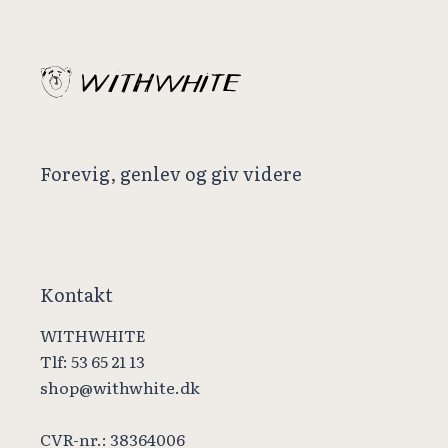
Forevig, genlev og giv videre
Kontakt
WITHWHITE
Tlf: 53 65 21 13
shop@withwhite.dk
CVR-nr.: 38364006