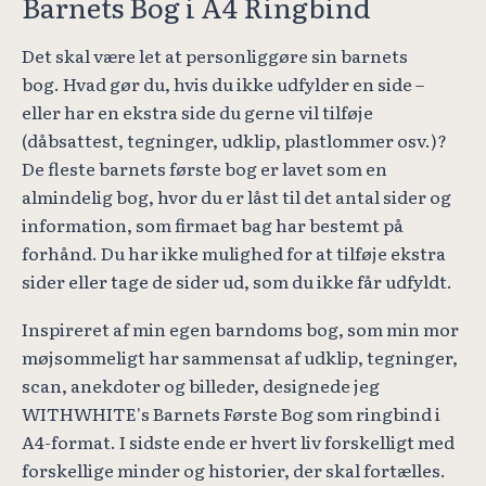
Barnets Bog i A4 Ringbind
Det skal være let at personliggøre sin barnets
bog. Hvad gør du, hvis du ikke udfylder en side –
eller har en ekstra side du gerne vil tilføje
(dåbsattest, tegninger, udklip, plastlommer osv.)?
De fleste barnets første bog er lavet som en
almindelig bog, hvor du er låst til det antal sider og
information, som firmaet bag har bestemt på
forhånd. Du har ikke mulighed for at tilføje ekstra
sider eller tage de sider ud, som du ikke får udfyldt.
Inspireret af min egen barndoms bog, som min mor
møjsommeligt har sammensat af udklip, tegninger,
scan, anekdoter og billeder, designede jeg
WITHWHITE's Barnets Første Bog som ringbind i
A4-format. I sidste ende er hvert liv forskelligt med
forskellige minder og historier, der skal fortælles.