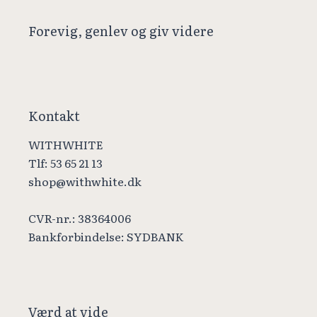
Forevig, genlev og giv videre
Kontakt
WITHWHITE
Tlf: 53 65 21 13
shop@withwhite.dk
CVR-nr.: 38364006
Bankforbindelse: SYDBANK
Værd at vide