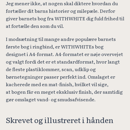
Jeg mener ikke, at nogen skal diktere hvordan du
fortæller dit barns historier og milepæle. Derfor
giver barnets bog fra WITHWHITE dig fuld frihed til
at fortælle den som du vil.
I modsætning til mange andre populære barnets
første bog i ringbind, er WITHWHITEs bog
designet i A4-format. A4-formatet er nøje overvejet
og valgt fordi det er et standardformat, hvor langt
de fleste plastiklommer, scan, udklip og
børnetegninger passer perfekt ind. Omslaget er
kacherede med en mat-finish, hvilket vil sige,
at bogen får en meget eksklusiv finish, der samtidig
gør omslaget vand- og smudsafvisende.
Skrevet og illustreret i hånden