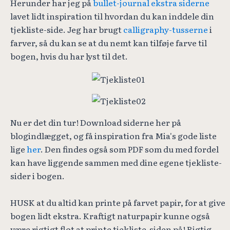
Herunder har jeg på
bullet-journal ekstra siderne
lavet lidt inspiration til hvordan du kan inddele din
tjekliste-side. Jeg har brugt
calligraphy-tusserne
i
farver, så du kan se at du nemt kan tilføje farve til
bogen, hvis du har lyst til det.
Nu er det din tur! Download siderne her på
blogindlægget, og få inspiration fra Mia's gode liste
lige
her
. Den findes også som PDF som du med fordel
kan have liggende sammen med dine egene tjekliste-
sider i bogen.
HUSK at du altid kan printe på farvet papir, for at give
bogen lidt ekstra. Kraftigt naturpapir kunne også
være rigtigt flot at printe tjekliste-siden på! Rigtig