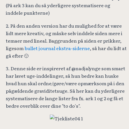
(På ark 3 kan du så yderligere systematisere og
inddele punkterne)
2. På den anden version har du mulighed for at være
lidt mere kreativ, og måske selv inddele siden mere i
temaer med lineal. Baggrunden på siden er prikker,
ligesom
bullet journal ekstra-siderne
, så har du lidt at
gå efter 🙂
3. Denne side er inspireret af @nadjalynge som smart
har lavet uge-inddelinger, så hun bedre kan huske
hvad hun skal ordne/gøre/være opmærksom på i den
pågældende graviditetsuge. Så her kan du yderligere
systematisere de lange lister fra fx. ark 1 og 2 og få et
bedre overblik over dine "to do's".