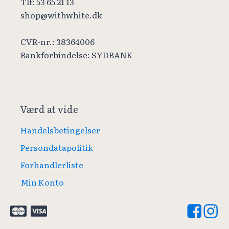
Tlf: 53 65 21 13
shop@withwhite.dk
CVR-nr.: 38364006
Bankforbindelse: SYDBANK
Værd at vide
Handelsbetingelser
Persondatapolitik
Forhandlerliste
Min Konto