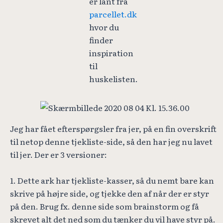
er lånt fra
parcellet.dk
hvor du
finder
inspiration
til
huskelisten.
Jeg har fået efterspørgsler fra jer, på en fin overskrift
til netop denne tjekliste-side, så den har jeg nu lavet
til jer. Der er 3 versioner:
1. Dette ark har tjekliste-kasser, så du nemt bare kan
skrive på højre side, og tjekke den af når der er styr
på den. Brug fx. denne side som brainstorm og få
skrevet alt det ned som du tænker du vil have styr på.