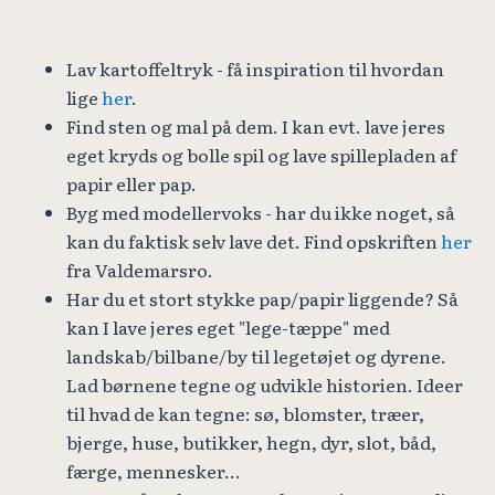
Lav kartoffeltryk - få inspiration til hvordan
lige
her
.
Find sten og mal på dem. I kan evt. lave jeres
eget kryds og bolle spil og lave spillepladen af
papir eller pap.
Byg med modellervoks - har du ikke noget, så
kan du faktisk selv lave det. Find opskriften
her
fra Valdemarsro.
Har du et stort stykke pap/papir liggende? Så
kan I lave jeres eget "lege-tæppe" med
landskab/bilbane/by til legetøjet og dyrene.
Lad børnene tegne og udvikle historien. Ideer
til hvad de kan tegne: sø, blomster, træer,
bjerge, huse, butikker, hegn, dyr, slot, båd,
færge, mennesker...