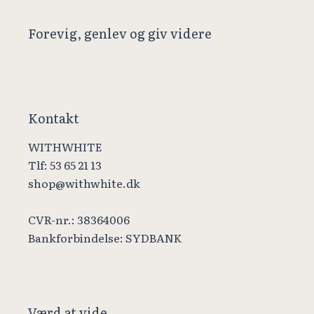
Forevig, genlev og giv videre
Kontakt
WITHWHITE
Tlf: 53 65 21 13
shop@withwhite.dk
CVR-nr.: 38364006
Bankforbindelse: SYDBANK
Værd at vide