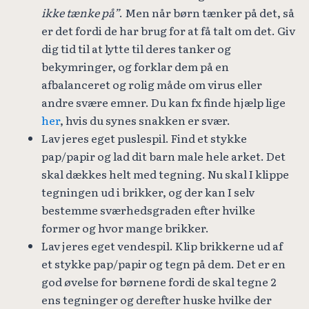
ikke tænke på”
. Men når børn tænker på det, så
er det fordi de har brug for at få talt om det. Giv
dig tid til at lytte til deres tanker og
bekymringer, og forklar dem på en
afbalanceret og rolig måde om virus eller
andre svære emner. Du kan fx finde hjælp lige
her
, hvis du synes snakken er svær.
Lav jeres eget puslespil. Find et stykke
pap/papir og lad dit barn male hele arket. Det
skal dækkes helt med tegning. Nu skal I klippe
tegningen ud i brikker, og der kan I selv
bestemme sværhedsgraden efter hvilke
former og hvor mange brikker.
Lav jeres eget vendespil. Klip brikkerne ud af
et stykke pap/papir og tegn på dem. Det er en
god øvelse for børnene fordi de skal tegne 2
ens tegninger og derefter huske hvilke der