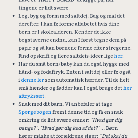
tingene er lidt svære.
Leg, byg og form med saltdej. Bag og mal det
derefter. I kan fx forme alfabetet hvis dine
børn er I skolealderen. Kender de ikke
bogstaverne endnu, kan I først tegne dem på
papir og så kan børnene forme efter stregerne.
Find opskrift og flere saltdejs-ideer lige
her
.
Har du små børn/baby kan du også hygge med
hånd- og fodaftryk. Enten i saltdej eller fx også
i
denne ler
som automatisk hærder. Til de helt
små hænder og fødder kan I også bruge det
her
aftrykssæt
.
Snak med dit barn. Vi anbefaler at tage
Spørgebogen
frem i denne tid og få en snak
omkring de lidt svære emner:
"Hvad gør dig
bange?"
,
"Hvad gør dig ked af det?"
... Børn
hører måske at forældrene siger:
”Det skal du