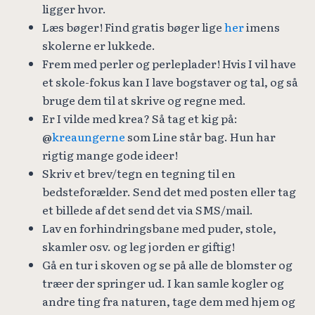
ligger hvor.
Læs bøger! Find gratis bøger lige
her
imens
skolerne er lukkede.
Frem med perler og perleplader! Hvis I vil have
et skole-fokus kan I lave bogstaver og tal, og så
bruge dem til at skrive og regne med.
Er I vilde med krea? Så tag et kig på:
@
kreaungerne
som Line står bag. Hun har
rigtig mange gode ideer!
Skriv et brev/tegn en tegning til en
bedsteforælder. Send det med posten eller tag
et billede af det send det via SMS/mail.
Lav en forhindringsbane med puder, stole,
skamler osv. og leg jorden er giftig!
Gå en tur i skoven og se på alle de blomster og
træer der springer ud. I kan samle kogler og
andre ting fra naturen, tage dem med hjem og