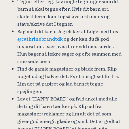
Tegne-efter-leg. Lav nogle tegninger som dit
barn så skal tegne efter. Hvis dit barn er i
skolealderen kan I også øve ord imens og
stave/skrive det I tegner.
Bag med dit barn. Jeg elsker at følge med hos
@cathrinebrandtdk
og der kan du få god
inspiration. Især hvis du er vild med surdej.
Hun bager så lækre sager og ofte sammen med
sine søde børn.
Find de gamle magasiner og blade frem. Klip
noget ud og halver det. Fx et ansigt set forfra.
Lim det på papiret og lad barnet tegne
spejlingen.
Lav et "HAPPY-BOARD" og fyld arket med alle
de ting dit barn tænker på. Klip ud fra
magasiner/reklamer og lim alt det på som
giver god energi, glæde og smil. Det er godt at
have et "HAPPY-BOARD" at kigge på, når