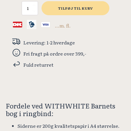
Barnets
TILFØJ TIL KURV
bog
(Rosa
m.
...m. fl.
hjerter
-
limited
Levering: 1-2 hverdage
edition)
antal
Fri fragt på ordre over 399,-
Fuld returret
Fordele ved WITHWHITE Barnets
bog i ringbind:
Siderne er 200g kvalitetspapir i A4 størrelse.