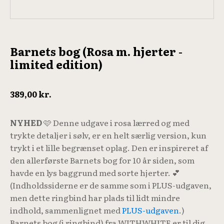
Barnets bog (Rosa m. hjerter -
limited edition)
389,00
kr.
NYHED
🩷 Denne udgave i rosa lærred og med
trykte detaljer i sølv, er en helt særlig version, kun
trykt i et lille begrænset oplag. Den er inspireret af
den allerførste Barnets bog for 10 år siden, som
havde en lys baggrund med sorte hjerter. 💕
(Indholdssiderne er de samme som i PLUS-udgaven,
men dette ringbind har plads til lidt mindre
indhold, sammenlignet med
PLUS-udgaven
.)
Barnets bog (i ringbind) fra WITHWHITE er til dig,