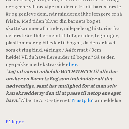
der gerne vil forevige minderne fra dit barns første
år og genleve dem, når minderne ikke længere er så
friske. Med tiden bliver din barnets bog et
skattekammer af minder, milepæle og historier fra
de første år. Det er nemt at tilføje sider, tegninger,
plastlommer og billeder til bogen, da den er lavet
som et ringbind. (4 ringe / A4 format / 3cm
højde)
Vil du have flere sider til bogen? Så se den
nye pakke med ekstra-sider
her
.
"Jeg vil varmt anbefale WITHWHITE til alle der
ønsker en Barnets Bog som indeholder alt det
nødvendige, samt har mulighed for at man selv
kan skræddersy den til at passe til netop ens eget
barn."
Alberte A. - 5-stjernet
Trustpilot
anmeldelse
På lager