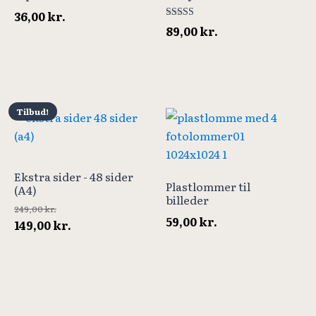
36,00
kr.
Vurderet
89,00
kr.
5.00
ud af 5
Tilbud!
Ekstra sider - 48 sider
Plastlommer til
(A4)
billeder
249,00
kr.
59,00
kr.
Den
Den
149,00
kr.
oprindelige
aktuelle
pris
pris
var:
er:
249,00 kr..
149,00 kr..