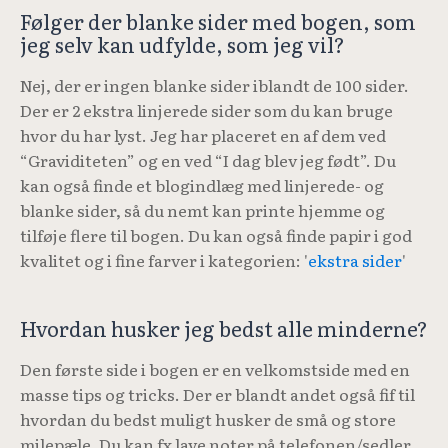
Følger der blanke sider med bogen, som
jeg selv kan udfylde, som jeg vil?
Nej, der er ingen blanke sider iblandt de 100 sider.
Der er 2 ekstra linjerede sider som du kan bruge
hvor du har lyst. Jeg har placeret en af dem ved
“Graviditeten” og en ved “I dag blev jeg født”.
Du
kan også finde et blogindlæg med linjerede- og
blanke sider, så du nemt kan printe hjemme og
tilføje flere til bogen. Du kan også finde papir i god
kvalitet og i fine farver i kategorien: '
ekstra sider
'
Hvordan husker jeg bedst alle minderne?
Den første side i bogen er en velkomstside med en
masse tips og tricks. Der er blandt andet også fif til
hvordan du bedst muligt husker de små og store
milepæle. Du kan fx lave noter på telefonen/sedler,