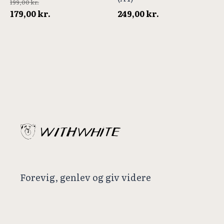
199,00
kr.
Den
Den
179,00
kr.
249,00
kr.
oprindelige
aktuelle
pris
pris
var:
er:
199,00 kr..
179,00 kr..
Forevig, genlev og giv videre