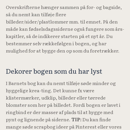
Overskrifterne hænger sammen på for- og bagside,
så du nemt kan tilføje flere
billeder/sider/plastlommer mm. til emnet. På den
måde kan fødselsdagssiderne også fungere som års-
kapitler, så de indikerer starten på et nyt år. Du
bestemmer selv rækkefølgen i bogen, og har
mulighed for at bygge den op som du foretrækker.
Dekorer bogen som du har lyst
I Barnets bog kan du nemt tilføje søde minder og
hyggelige krea-ting. Det kunne fx være
klistermærker, udklip, billeder eller tørrede
blomster som her på billedet. Fordi bogen er lavet i
ringbind er der masser af plads til at hygge med
pynt og lignende på siderne.
TIP:
Du kan finde
mange søde scrapbog ideer på Pinterest eller vores