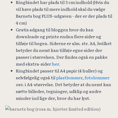
Ringbindet har plads til 3 cm indhold (Hvis du
vil have plads til mere indhold skal du vælge
Barnets bog PLUS-udgaven - der er der plads til
4 cm)
Gratis adgang til bloggen hvor du kan
downloade og printe endnu flere sider og
tilføje til bogen. Siderne er alm. str. A4, hvilket
betyder du nemt kan tilføje egne sider der
passer i størrelsen.
Der findes også en pakke
med ekstra-sider
her
.
Ringbindet passer til A4 papir (4 huller) og
selvfølgelig også til
plastlommer
,
fotolommer
osv. i A4-størrelse. Det betyder at du nemt kan
sætte billeder, tegninger, udklip og andre
minder ind lige der, hvor du har lyst.