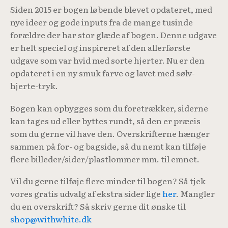
Siden 2015 er bogen løbende blevet opdateret, med
nye ideer og gode inputs fra de mange tusinde
forældre der har stor glæde af bogen. Denne udgave
er helt speciel og inspireret af den allerførste
udgave som var hvid med sorte hjerter. Nu er den
opdateret i en ny smuk farve og lavet med sølv-
hjerte-tryk.
Bogen kan opbygges som du foretrækker, siderne
kan tages ud eller byttes rundt, så den er præcis
som du gerne vil have den. Overskrifterne hænger
sammen på for- og bagside, så du nemt kan tilføje
flere billeder/sider/plastlommer mm. til emnet.
Vil du gerne tilføje flere minder til bogen? Så tjek
vores gratis udvalg af ekstra sider lige
her
. Mangler
du en overskrift? Så skriv gerne dit ønske til
shop@withwhite.dk