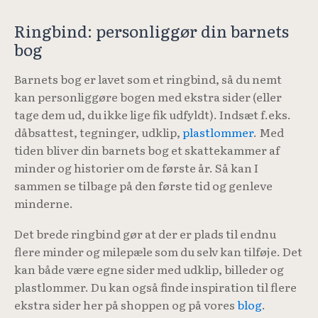
Ringbind: personliggør din barnets
bog
Barnets bog er lavet som et ringbind, så du nemt
kan personliggøre bogen med ekstra sider (eller
tage dem ud, du ikke lige fik udfyldt). Indsæt f.eks.
dåbsattest, tegninger, udklip,
plastlommer
. Med
tiden bliver din barnets bog et skattekammer af
minder og historier om de første år. Så kan I
sammen se tilbage på den første tid og genleve
minderne.
Det brede ringbind gør at der er plads til endnu
flere minder og milepæle som du selv kan tilføje. Det
kan både være egne sider med udklip, billeder og
plastlommer. Du kan også finde inspiration til flere
ekstra sider her på shoppen og på vores
blog
.