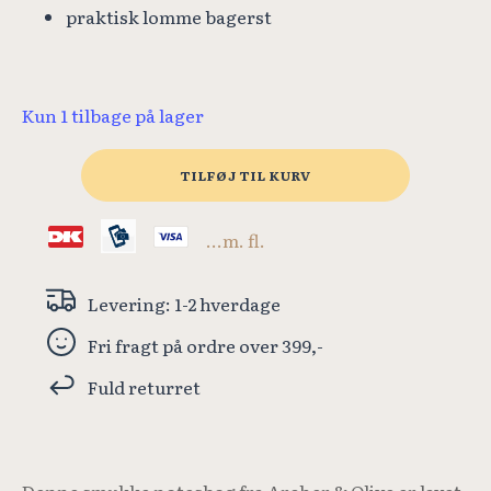
praktisk lomme bagerst
Kun 1 tilbage på lager
Archer
TILFØJ TIL KURV
&
Olive
-
...m. fl.
A5
Notebook
-
Levering: 1-2 hverdage
A0333
-
Fri fragt på ordre over 399,-
192
sider
Fuld returret
antal