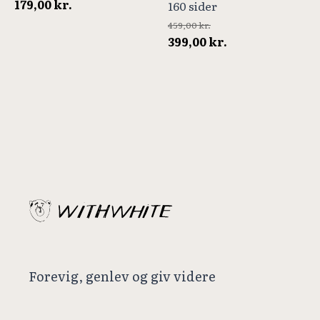
179,00
kr.
160 sider
459,00
kr.
Den
Den
399,00
kr.
oprindelige
aktuelle
pris
pris
var:
er:
459,00 kr..
399,00 kr..
Forevig, genlev og giv videre