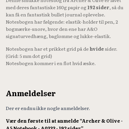
Denne smukke notesbog fra Archer & Olive er lavet
med deres fantastiske 160g papir og
192 sider
, så du
kan få en fantastisk bullet journal oplevelse.
Notesbogen har følgende: elastik-holder til pen, 2
bogmærke-snore, hvor den ene har A&O
signaturvedhæng, baglomme og lukke-elastik.
Notesbogen har et prikket grid på de
hvide
sider.
(Grid: 5 mm dot grid)
Notesbogen kommer i en flot hvid æske.
Anmeldelser
Der er endnu ikke nogle anmeldelser.
Vær den første til at anmelde “Archer & Olive -
A5 Notebook - A0333 - 192 sider”