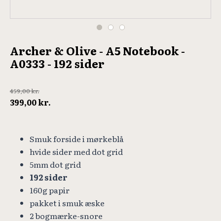
Archer & Olive - A5 Notebook -
A0333 - 192 sider
459,00
kr.
Den
Den
399,00
kr.
oprindelige
aktuelle
pris
pris
Smuk forside i mørkeblå
var:
er:
hvide sider med dot grid
459,00 kr..
399,00 kr..
5mm dot grid
192 sider
160g papir
pakket i smuk æske
2 bogmærke-snore